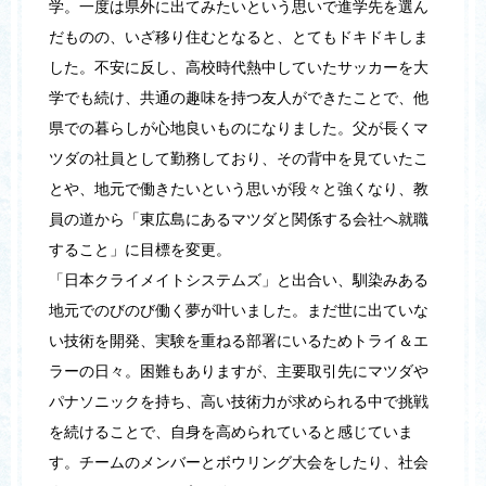
学。一度は県外に出てみたいという思いで進学先を選ん
だものの、いざ移り住むとなると、とてもドキドキしま
した。不安に反し、高校時代熱中していたサッカーを大
学でも続け、共通の趣味を持つ友人ができたことで、他
県での暮らしが心地良いものになりました。父が長くマ
ツダの社員として勤務しており、その背中を見ていたこ
とや、地元で働きたいという思いが段々と強くなり、教
員の道から「東広島にあるマツダと関係する会社へ就職
すること」に目標を変更。
「日本クライメイトシステムズ」と出合い、馴染みある
地元でのびのび働く夢が叶いました。まだ世に出ていな
い技術を開発、実験を重ねる部署にいるためトライ＆エ
ラーの日々。困難もありますが、主要取引先にマツダや
パナソニックを持ち、高い技術力が求められる中で挑戦
を続けることで、自身を高められていると感じていま
す。チームのメンバーとボウリング大会をしたり、社会