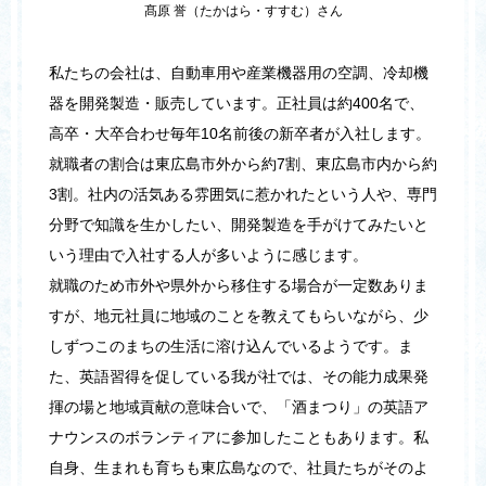
髙原 誉（たかはら・すすむ）さん
私たちの会社は、自動車用や産業機器用の空調、冷却機
器を開発製造・販売しています。正社員は約400名で、
高卒・大卒合わせ毎年10名前後の新卒者が入社します。
就職者の割合は東広島市外から約7割、東広島市内から約
3割。社内の活気ある雰囲気に惹かれたという人や、専門
分野で知識を生かしたい、開発製造を手がけてみたいと
いう理由で入社する人が多いように感じます。
就職のため市外や県外から移住する場合が一定数ありま
すが、地元社員に地域のことを教えてもらいながら、少
しずつこのまちの生活に溶け込んでいるようです。ま
た、英語習得を促している我が社では、その能力成果発
揮の場と地域貢献の意味合いで、「酒まつり」の英語ア
ナウンスのボランティアに参加したこともあります。私
自身、生まれも育ちも東広島なので、社員たちがそのよ