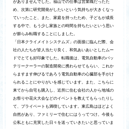
がありませんでした。福山での仕事は営業職だったた
め、次第に研究開発がしたいという気持ちが大きくなっ
ていったこと、また、家庭を持ったため、子どもが成長
する中で、もう少し家族との時間を持ちたいという思い
が膨らみ転職することにしました。
「日本クライメイトシステムズ」の面接に臨んだ際、会
社の人たちが皆人当たり良く、和気あいあいとしたムー
ドでとても好印象でした。転職後は、電気自動車のバッ
テリークーラーの製造開発に携わらせてもらい、これか
らますます伸びるであろう電気自動車の心臓部を手がけ
られることにやりがいを感じています。また、こちらに
来てから自宅も購入し、近所に住む会社の人から地域の
お祭りや花火大会などのイベントを教えてもらったりし
て、プライベートも満喫しています。東広島はほどよく
自然があり、ファミリーで住むにはうってつけ。今後も
公私ともに充実した日々を送っていきたいと思っていま