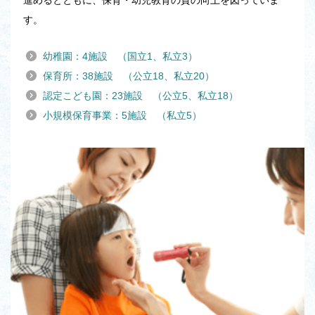
す。
幼稚園：4施設 （国立1、私立3）
保育所：38施設 （公立18、私立20）
認定こども園：23施設 （公立5、私立18）
小規模保育事業：5施設 （私立5）