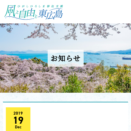
ひがしひろしま移住支援 風と自
由と東広島
お知らせ
2019
19
Dec